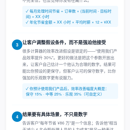
不完全信，也会觉得你没有在藏什么。
✓ 每月处理时间节省 = 订单数 × (当前时间 - 目标时
间) = XX 小时
✓ 年化节省金额 = XX 小时 × 平均时薪 × 12 = ¥XX
让客户调整假设条件，而不是强迫他接受
3
很多计算器的效率改进假设是锁定的——"使用我们产
品效率提升 30%"。更好的做法是把这个参数开放出
来，让客户自己估计一个他认为合理的数字。结果可
能比你预设的更保守，但客户认可的保守数字，比你
强加的乐观数字更有说服力。
✓ 你预计使用我们产品后，效率改善幅度大概是：
保守 15% · 中等 25% · 乐观 35%（可自定义）
结果要有具体场景，不只是数字
4
告诉客户"每年节省 ¥86 万"是一个信息；告诉他"相当
于减少 4 名全职处理人员的人力成本"是另一种表达。