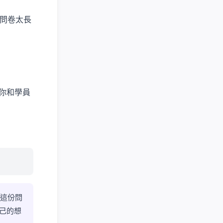
—問卷太長
你和學員
。這份問
己的想