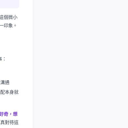
這個微小
一印象。
事：
他溝通
匹配本身就
好奇，想
認真對待這