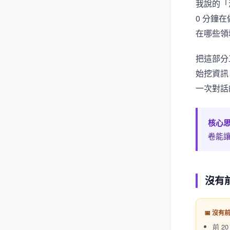
我說的「
0 分鐘
在哪些領
把這部分
始挖資訊
一次對話
核心
卷能
沒有前
📅 沒有
前 2