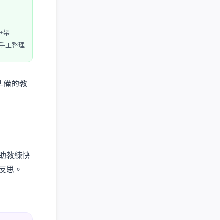
框架
手工整理
準備的教
助教練快
反思。