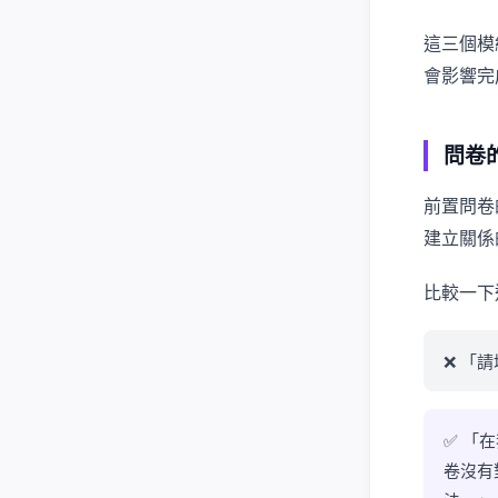
這三個模組
會影響完
問卷
前置問卷
建立關係
比較一下
❌ 「
✅ 「
卷沒有