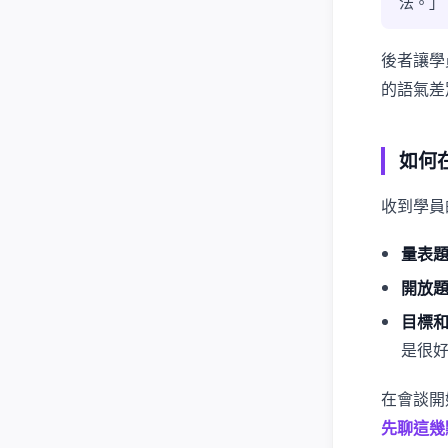
法。」
後者讓學
的語氣差
如何
收到學員
量表
開放
目標
是很
在會談開
先聊這幾