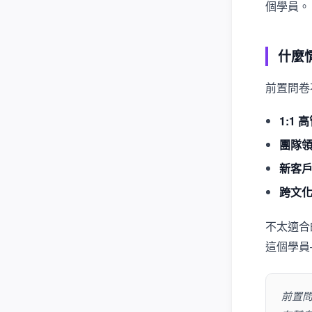
個學員。
什麼
前置問卷
1:1 
團隊
新客
跨文
不太適合
這個學員
前置