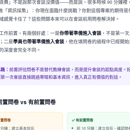
浪費」不是說那次會談沒價值——而是說，很多時候 90 分鐘裡，有
在做「資訊採集」：你現在面臨什麼挑戰？你對這個專案的期待是
域感覺卡住了？這些問題本來可以在會談前用問卷解決掉。
工作前置，有兩個好處：一是
你帶著準備進入會談
，不是第一次
；二是
學員也帶著準備進入會談
，他在填問卷的過程中已經開始
的深度會完全不同。
思路：
前置評估問卷不是替代教練會談，而是提升會談的起點高度。
讓第一次會談直接跳過寒暄和基本資訊，進入真正有價值的對話。
置問卷 vs 有前置問卷
前置問卷
✅ 有前置問卷
0 分鐘：建立基本信任
前 10 分鐘：建立信任、確認問