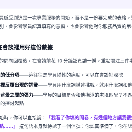
員感受到這是一次專業服務的開始，而不是一份要完成的表格。
別，會影響學員認真填寫的意願，也會影響他對你服務品質的第
在會談裡用好這份數據
的問卷回覆後，在會談前花 10 分鐘認真讀一遍。重點關注三件
題的低分項
——這往往是學員隱性的痛點，可以在會談裡深挖
題裡反覆出現的詞彙
——學員用什麼詞描述挑戰，就用什麼詞和
和背景之間的張力
——學員的目標是否和他描述的處境匹配？不
好的探討起點
始時，你可以直接說：
「我看了你填的問卷，有幾個地方讓我很
點……」
這句話本身就傳遞了一個信號：你認真準備了，你在