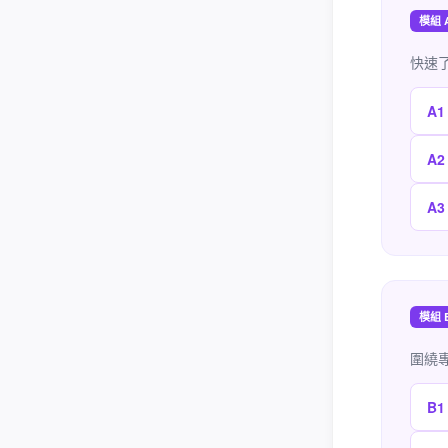
模組 
快速
A1
A2
A3
模組 
圍繞
B1