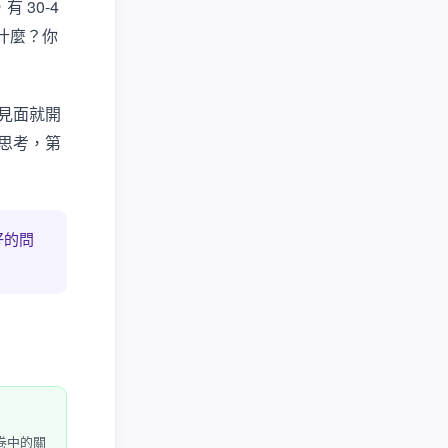
 30-4
什麼？你
見面就開
思考，第
好的問
卷中的關