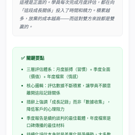
這裡是正面的。學員每次完成月度評估，都在向
「這段成長關係」投入了時間和精力。積累越
多，放棄的成本越高——而這對雙方來說都是雙
贏的。
✅ 關鍵要點
三層評估體系：月度脈搏（習慣）+ 季度全面
（價值）+ 年度檔案（情感）
核心邏輯：評估數據不斷積累，讓學員不願意
離開這段記錄關係
措辭上強調「成長記錄」而非「數據收集」，
降低客戶的心理阻力
季度報告是續約談判的最佳載體，年度檔案是
口碑傳播的最佳材料
持續化評估本身就是差異化競爭優勢，大多數