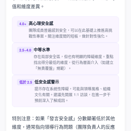
值和維度差異。
高心理安全感
4.0+
團隊成員普遍感到安全，可以在此基礎上推進高挑
戰性專案。關注維度間的短板，做針對性強化。
中等水準
2.5~4.0
存在局部安全區，但也有明顯的障礙維度。重點
找出得分最低的維度，從行為層面介入（如建立
「無責覆盤」規範）。
低安全感警示
低於 2.5
提示存在系統性障礙，可能與領導風格、組織
文化有關。建議先開展 1:1 訪談，在進一步干
預前深入了解成因。
特別注意：如果「發言安全感」分數顯著低於其他
維度，通常指向領導行為問題（團隊負責人的反應