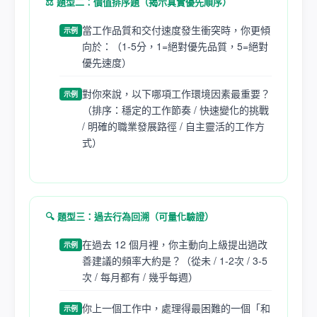
⚖️ 題型二：價值排序題（揭示真實優先順序）
當工作品質和交付速度發生衝突時，你更傾
示例
向於：（1-5分，1=絕對優先品質，5=絕對
優先速度）
對你來說，以下哪項工作環境因素最重要？
示例
（排序：穩定的工作節奏 / 快速變化的挑戰
/ 明確的職業發展路徑 / 自主靈活的工作方
式）
🔍 題型三：過去行為回溯（可量化驗證）
在過去 12 個月裡，你主動向上級提出過改
示例
善建議的頻率大約是？（從未 / 1-2次 / 3-5
次 / 每月都有 / 幾乎每週）
你上一個工作中，處理得最困難的一個「和
示例