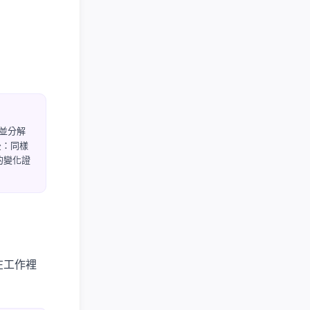
並分解
訓後：同樣
實的變化證
在工作裡