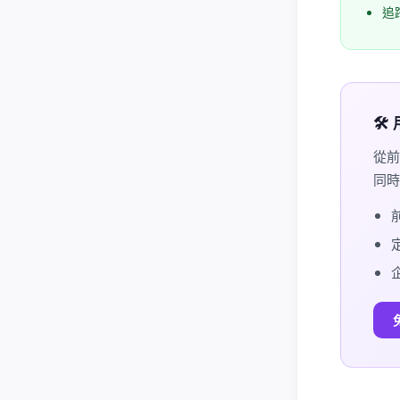
追
🛠
從前
同時