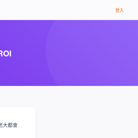
登入
OI
老大都會