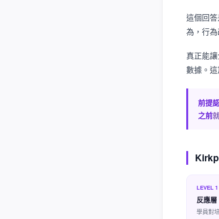
這個回答
為，行為
真正能讓
數據。這
前提
之前
Kir
LEVEL 1
反應層（
學員對