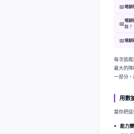
📅
培訓後
培訓後
📅
難？
📅
培訓後
每次追蹤
最大的障
一部分，
用數
當你把這
能力