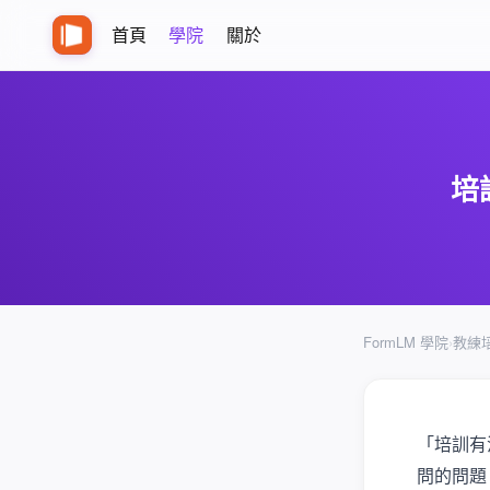
首頁
學院
關於
培
FormLM 學院
›
教練
「培訓有
問的問題