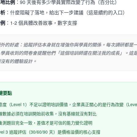
落地比例
：90 天後有多少學員實際改變了行為（百分比）
分析
：什麼阻礙了落地，給出下一步建議（這是續約的入口）
案例
：1-2 個具體改善故事，數字支撐
額外的好處：追蹤評估本身就在增強你與學員的關係。每次調研都是
，學員收到的問卷會提醒他們「這個培訓師還在關注我的成長」。這
師沒有的體驗設計。
關鍵要點
意度（Level 1）不足以證明培訓價值，企業真正關心的是行為改變（Level
線數據必須在培訓開始前收集，沒有基線就沒有對比
後測題目完全一致，差值才是可信的能力變化證明
evel 3 追蹤評估（30/60/90 天）是價格溢價的核心支撐