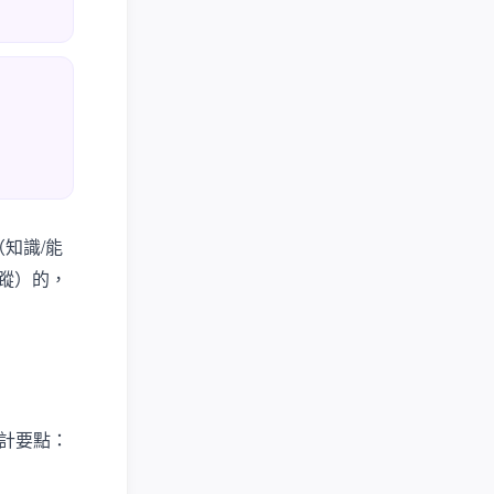
（知識/能
追蹤）的，
。設計要點：