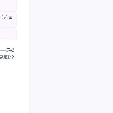
下仍有困
——這裡
是服務的