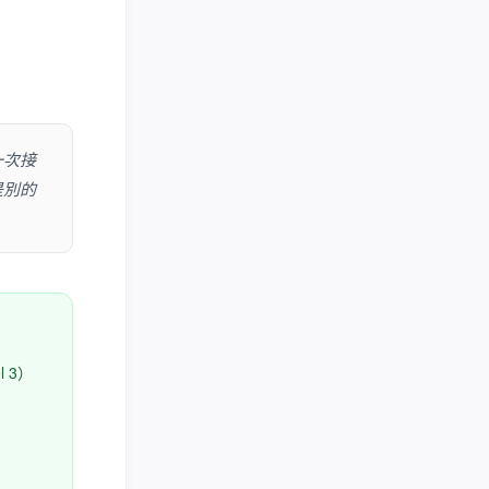
一次接
是別的
 3）