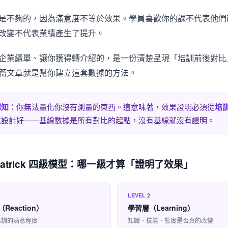
是不夠的，因為滿意度不等於效果。學員喜歡你的課不代表他們
改變不代表業績產生了提升。
企業續單、讓你獲得轉介紹的，是一份清楚呈現「培訓前後對比
篇文章就是幫你建立這套數據的方法。
認知：
你無法量化你沒有測量的東西。這意味著，效果證明必須從
培
就設計好——基線數據是所有對比的起點，沒有基線就沒有證明。
kpatrick 四級模型：哪一級才算「證明了效果」
LEVEL 2
Reaction）
學習層（Learning）
培訓的滿意程度
知識、技能、態度是否真的改變