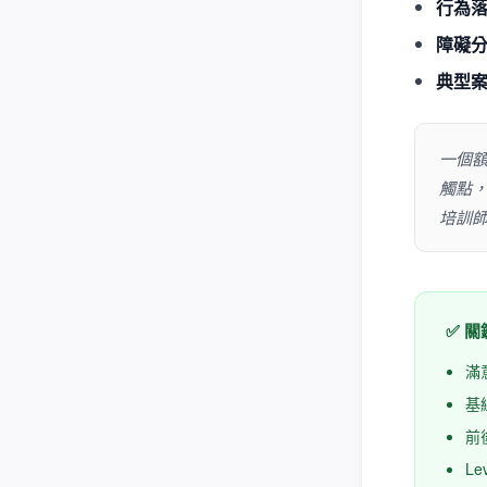
行為
障礙
典型
一個
觸點
培訓
✅ 
滿
基
前
L