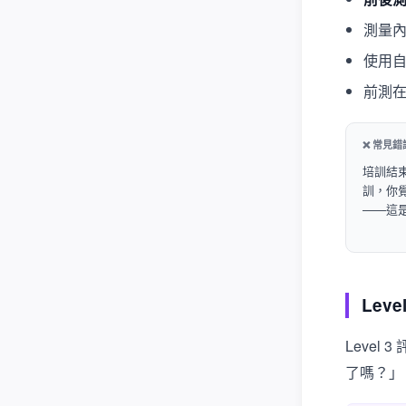
測量內
使用
前測在
❌ 常見錯
培訓結
訓，你覺
——這
Lev
Leve
了嗎？」