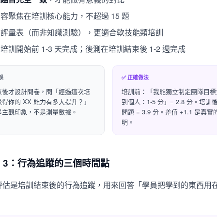
容聚焦在培訓核心能力，不超過 15 題
自評量表（而非知識測驗），更適合軟技能類培訓
培訓開始前 1-3 天完成；後測在培訓結束後 1-2 週完成
誤
✅ 正確做法
束後才設計問卷，問「經過這次培
培訓前：「我能獨立制定團隊目標
得你的 XX 能力有多大提升？」
到個人：1-5 分」= 2.8 分。培
是主觀印象，不是測量數據。
問題 = 3.9 分。差值 +1.1 是真
明。
el 3：行為追蹤的三個時間點
l 3 評估是培訓結束後的行為追蹤，用來回答「學員把學到的東西用