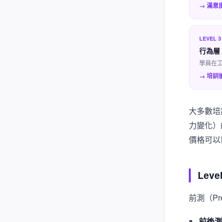
→ 滿意
LEVEL 3
行為層（
學員在
→ 培訓後
大多數培訓
力變化）的
價格可以
Lev
前測（Pr
前後