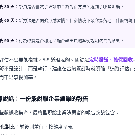
 30 天：
學員是否嘗試了培訓中介紹的新方法？遇到了哪些阻礙？
 60 天：
新方法是否開始形成習慣？什麼情境下最容易落地，什麼情境
 90 天：
行為改變是否穩定？能否舉出具體案例說明改善的結果？
評估不需要很複雜，5-8 道題足夠。關鍵是
定時發送、確保回收
礙不是設計，而是執行。建議在合約簽訂時就明確「追蹤評估」
而不是事後加塞。
據說話：一份能說服企業續單的報告
些數據收集齊，最終呈現給企業決策者的報告應該包含：
變化對比
：前後測差值，按維度呈現