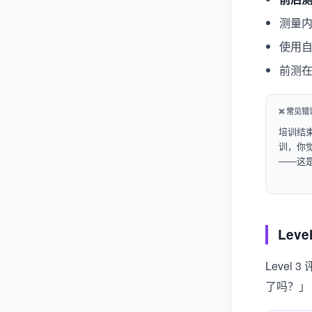
测量内
使用
前测在
❌ 常见错
培训结
训，你觉
——这
Lev
Leve
了吗？」