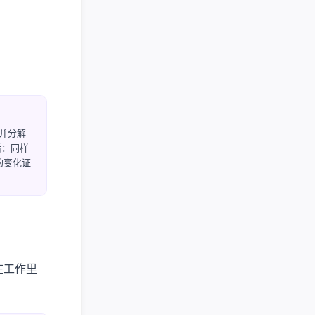
并分解
训后：同样
实的变化证
在工作里