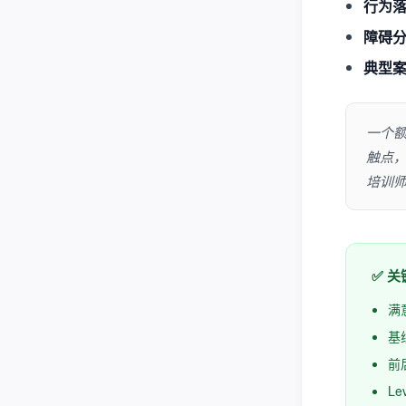
行为
障碍
典型
一个
触点
培训
✅ 
满
基
前
L