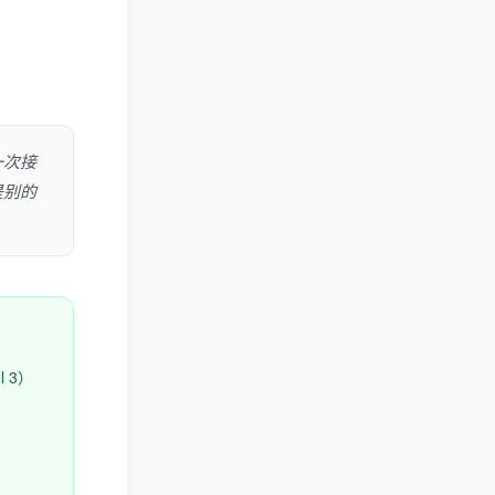
一次接
是别的
 3）