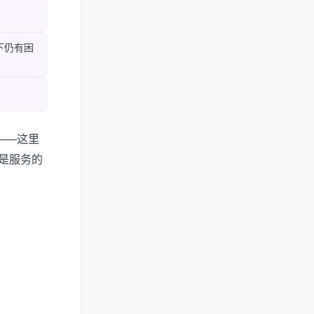
下仍有困
——这里
是服务的