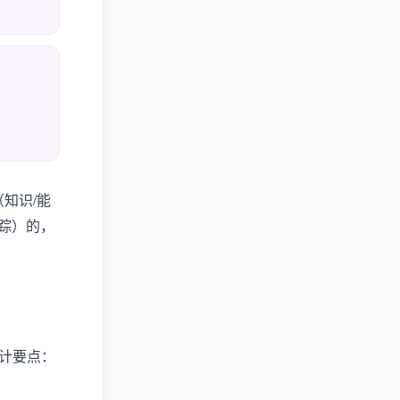
（知识/能
追踪）的，
。设计要点：