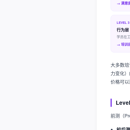
→ 满意
LEVEL 3
行为层（
学员在
→ 培训后
大多数培训
力变化）的
价格可以
Lev
前测（Pr
前后