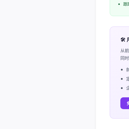
跟
🛠
从前
同时