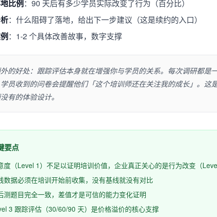
落地比例
：90 天后有多少学员实际改变了行为（百分比）
分析
：什么阻碍了落地，给出下一步建议（这是续约的入口）
案例
：1-2 个具体改善故事，数字支撑
额外的好处：跟踪评估本身就在增强你与学员的关系。每次调研都是
，学员收到的问卷会提醒他们「这个培训师还在关注我的成长」。这
师没有的体验设计。
关键要点
意度（Level 1）不足以证明培训价值，企业真正关心的是行为改变（Level
线数据必须在培训开始前收集，没有基线就没有对比
后测题目完全一致，差值才是可信的能力变化证明
evel 3 跟踪评估（30/60/90 天）是价格溢价的核心支撑